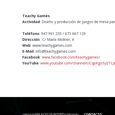
Teachy Games
Actividad
: Diseño y producción de juegos de mesa par
Teléfono
: 947 991 235 / 673 667 129
Dirección
: C/ María Moliner, 6
Web
: www.teachygames.com
E-Mail
: info@teachygames.com
Facebook
:
www.facebook.com/teachygames/
YouTube
:
www.youtube.com/channel/UCqpKgoSyZTL
<strong>ENLACES DE INTERÉS</strong>
CONTACTO