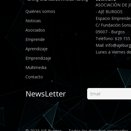
ASOCIACIÓN DE 
Quiénes somos
- AJE BURGOS
Espacio Emprende
Noticias
C/ Fundación Sonso
Asociados
09007 - Burgos
Teléfono: 629 155
Emprende
Mail:
info@ajebur
Aprendizaje
Lunes a Viernes de
Emprendizaje
Multimedia
Contacto
NewsLetter
© 2023 AJE Burgos — Todos los derechos reservados