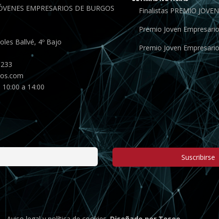
JÓVENES EMPRESARIOS DE BURGOS
Finalistas PREMIO JOV
Premio Joven Empresari
les Ballvé, 4º Bajo
Premio Joven Empresari
 233
gos.com
 10:00 a 14:00
Suscribirse
 —
Aviso legal
y
política de cookies
.
Diseñado por Teseo