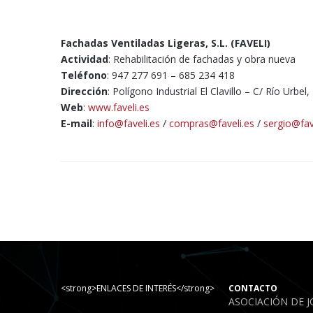
Fachadas Ventiladas Ligeras, S.L. (FAVELI)
Actividad
: Rehabilitación de fachadas y obra nueva
Teléfono
: 947 277 691 – 685 234 418
Dirección
: Polígono Industrial El Clavillo – C/ Río Urbel
Web
:
www.faveli.es
E-mail
:
info@faveli.es
/
compras@faveli.es
/
sergio@fav
<strong>ENLACES DE INTERÉS</strong>
CONTACTO
ASOCIACIÓN DE 