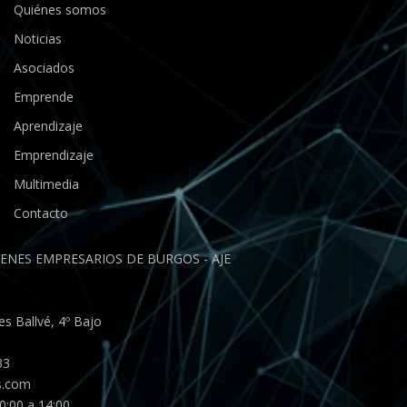
Quiénes somos
Noticias
Asociados
Emprende
Aprendizaje
Emprendizaje
Multimedia
Contacto
ENES EMPRESARIOS DE BURGOS - AJE
s Ballvé, 4º Bajo
33
s.com
0:00 a 14:00