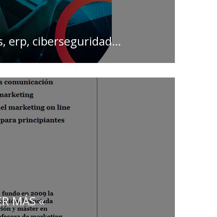
ss, erp, ciberseguridad…
R MÁS «