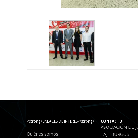
<strong>ENLACES DE INTERÉS</strong>
CONTACTO
ASOCIACIÓN DE 
Quiénes somos
- AJE BURGOS