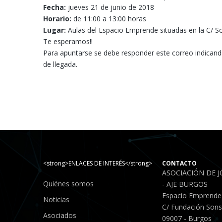
Fecha:
jueves 21 de junio de 2018
Horario:
de 11:00 a 13:00 horas
Lugar:
Aulas del Espacio Emprende situadas en la C/ So
Te esperamos!!
Para apuntarse se debe responder este correo indicando 
de llegada.
<strong>ENLACES DE INTERÉS</strong>
CONTACTO
ASOCIACIÓN DE 
Quiénes somos
- AJE BURGOS
Espacio Emprende
Noticias
C/ Fundación Sonso
Asociados
09007 - Burgos