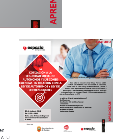
 en
n ATU