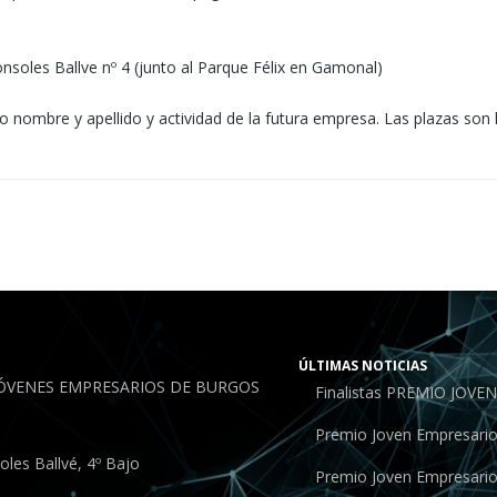
nsoles Ballve nº 4 (junto al Parque Félix en Gamonal)
nombre y apellido y actividad de la futura empresa. Las plazas son li
ÚLTIMAS NOTICIAS
JÓVENES EMPRESARIOS DE BURGOS
Finalistas PREMIO JOV
Premio Joven Empresari
les Ballvé, 4º Bajo
Premio Joven Empresari