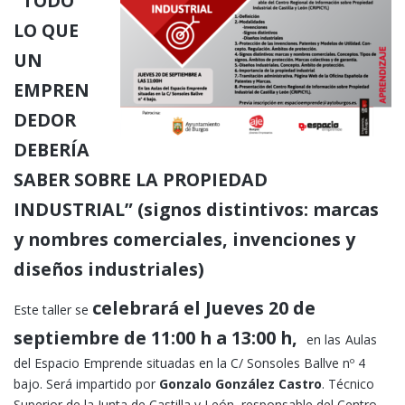
“TODO
LO QUE
UN
EMPREN
DEDOR
DEBERÍA
SABER SOBRE LA PROPIEDAD
INDUSTRIAL”
(signos distintivos: marcas
y nombres comerciales, invenciones y
diseños industriales)
celebrará el Jueves 20 de
Este taller se
septiembre de 11:00 h a 13:00 h,
en las
Aulas
del Espacio Emprende situadas en la C/ Sonsoles Ballve nº 4
bajo. Será impartido por
Gonzalo González Castro
. Técnico
Superior de la Junta de Castilla y León, responsable del Centro