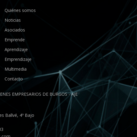
Quiénes somos
Noticias
Asociados
Emprende
Aprendizaje
Emprendizaje
Multimedia
Contacto
ENES EMPRESARIOS DE BURGOS - AJE
s Ballvé, 4º Bajo
33
s.com