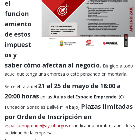
el
funcion
amiento
de estos
impuest
os y
saber cómo afectan al negocio.
Dirigido a todo
aquel que tenga una empresa o esté pensando en montarla.
21 al 25 de mayo de 18:00 a
Se celebrará del
20:00 horas
en las
Aulas del Espacio Emprende
. (C/
Plazas limitadas
Fundación Sonsoles Ballvé nº 4 bajo)
por Orden de Inscripción en
:
espacioemprende@aytoburgos.es
indicando nombre, apellidos y
actividad de la empresa.