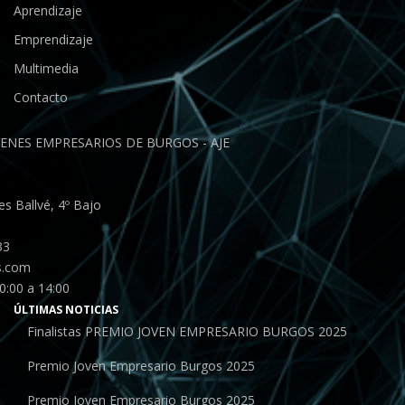
Aprendizaje
Emprendizaje
Multimedia
Contacto
ENES EMPRESARIOS DE BURGOS - AJE
s Ballvé, 4º Bajo
33
s.com
0:00 a 14:00
ÚLTIMAS NOTICIAS
Finalistas PREMIO JOVEN EMPRESARIO BURGOS 2025
Premio Joven Empresario Burgos 2025
Premio Joven Empresario Burgos 2025