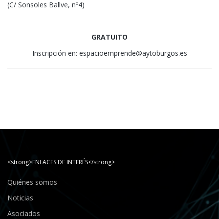
(C/ Sonsoles Ballve, nº4)
GRATUITO
Inscripción en: espacioemprende@aytoburgos.es
<strong>ENLACES DE INTERÉS</strong>
Quiénes somos
Noticias
Asociados