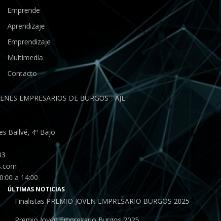
Emprende
Aprendizaje
Emprendizaje
Multimedia
Contacto
ENES EMPRESARIOS DE BURGOS - AJE
s Ballvé, 4º Bajo
33
s.com
0:00 a 14:00
ÚLTIMAS NOTICIAS
Finalistas PREMIO JOVEN EMPRESARIO BURGOS 2025
Premio Joven Empresario Burgos 2025