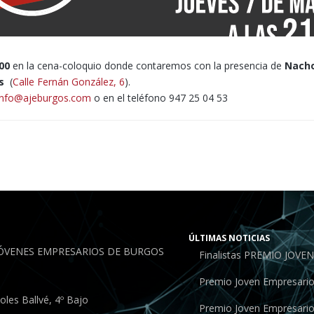
00
en la cena-coloquio donde contaremos con la presencia de
Nacho
es
(
Calle Fernán González, 6
).
info@ajeburgos.com
o en el teléfono 947 25 04 53
ÚLTIMAS NOTICIAS
JÓVENES EMPRESARIOS DE BURGOS
Finalistas PREMIO JOV
Premio Joven Empresari
les Ballvé, 4º Bajo
Premio Joven Empresari