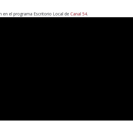
ón en el programa Escritorio Local de
Canal 54
.