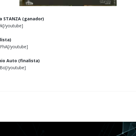
esa STANZA (ganador)
k[/youtube]
lista)
FhA[/youtube]
o Auto (finalista)
Bo[/youtube]