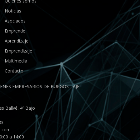
Quiénes somos
Noticias
Asociados
Emprende
Aprendizaje
Emprendizaje
Multimedia
Contacto
ENES EMPRESARIOS DE BURGOS - AJE
s Ballvé, 4º Bajo
33
s.com
0:00 a 14:00