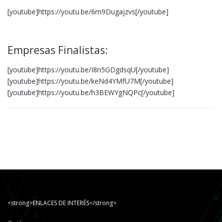
[youtube]https://youtu.be/6m9Dugajzvs[/youtube]
Empresas Finalistas:
[youtube]https://youtu.be/I8n5GDgdsqU[/youtube]
[youtube]https://youtu.be/keNd4YMfU7M[/youtube]
[youtube]https://youtu.be/h3BEWYgNQPc[/youtube]
<strong>ENLACES DE INTERÉS</strong>