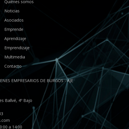
Quiénes somos
Noticias
Asociados
Emprende
Aprendizaje
Emprendizaje
Multimedia
Contacto
ENES EMPRESARIOS DE BURGOS - AJE
s Ballvé, 4º Bajo
33
s.com
0:00 a 14:00