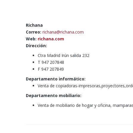
Richana
Correo:
richana@richana.com
Web:
richana.com
Dirección:
Ctra Madrid Irún salida 232
T 947 207848
F 947 207849
Departamento informático:
Venta de copiadoras-impresoras,proyectores,o
Departamento mobiliario:
Venta de mobiliario de hogar y oficina, mamparas 