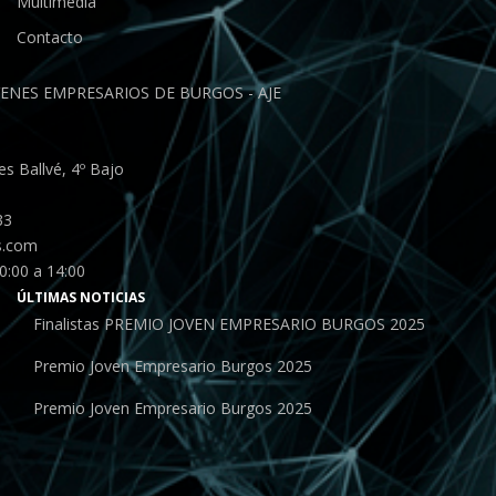
Multimedia
Contacto
ENES EMPRESARIOS DE BURGOS - AJE
s Ballvé, 4º Bajo
33
s.com
0:00 a 14:00
ÚLTIMAS NOTICIAS
Finalistas PREMIO JOVEN EMPRESARIO BURGOS 2025
Premio Joven Empresario Burgos 2025
Premio Joven Empresario Burgos 2025