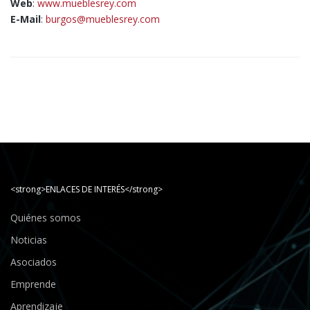
Web
:
www.mueblesrey.com
E-Mail
:
burgos@mueblesrey.com
<strong>ENLACES DE INTERÉS</strong>
Quiénes somos
Noticias
Asociados
Emprende
Aprendizaje