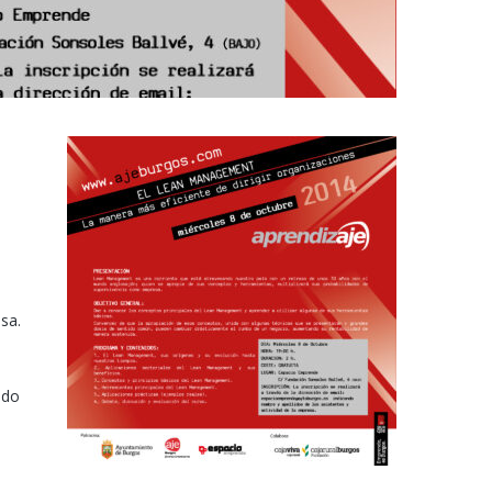
sa.
ido