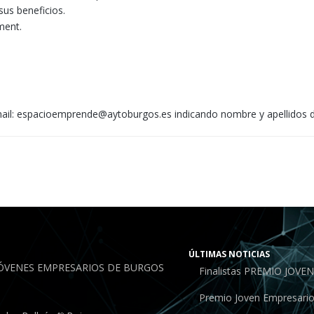
us beneficios.
ment.
 email: espacioemprende@aytoburgos.es indicando nombre y apellidos de
ÚLTIMAS NOTICIAS
JÓVENES EMPRESARIOS DE BURGOS
Finalistas PREMIO JOV
Premio Joven Empresari