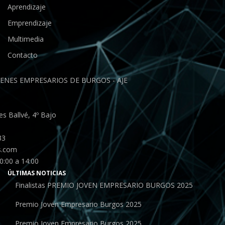
Aprendizaje
Emprendizaje
Multimedia
Contacto
ENES EMPRESARIOS DE BURGOS - AJE
s Ballvé, 4º Bajo
33
s.com
0:00 a 14:00
ÚLTIMAS NOTICIAS
Finalistas PREMIO JOVEN EMPRESARIO BURGOS 2025
Premio Joven Empresario Burgos 2025
Premio Joven Empresario Burgos 2025