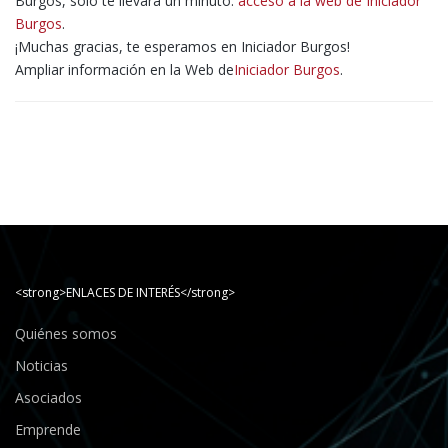
Burgos, sólo te llevará un minuto:
acceso a la web de Iniciador
Burgos
.
¡Muchas gracias, te esperamos en Iniciador Burgos!
Ampliar información en la Web de
Iniciador Burgos
.
<strong>ENLACES DE INTERÉS</strong>
Quiénes somos
Noticias
Asociados
Emprende