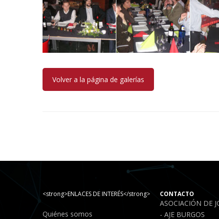
Volver a la página de galerías
<strong>ENLACES DE INTERÉS</strong>
CONTACTO
ASOCIACIÓN DE 
Quiénes somos
- AJE BURGOS