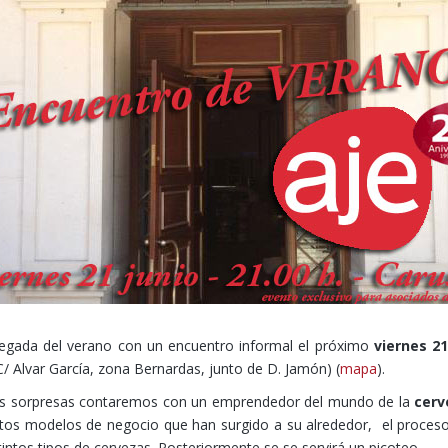
legada del verano con un encuentro informal el próximo
viernes 2
C/ Alvar García, zona Bernardas, junto de D. Jamón) (
mapa
).
tras sorpresas contaremos con un emprendedor del mundo de la
cerv
intos modelos de negocio que han surgido a su alrededor, el proces
intos tipos de cervezas. Posteriormente se se servirá un picoteo.