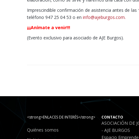
Imprescindible confirmación de asistencia antes de las
teléfono 947 25 04 53 o en
info@ajeburgos.com.
¡¡¡Anímate a venir!!!
(Evento exclusivo para asociado de AJE Burgos).
<strong>ENLACES DE INTERÉS</strong>
CONTACTO
ASOCIACIÓN DE 
Quiénes somos
- AJE BURGOS
Espacio Emprende