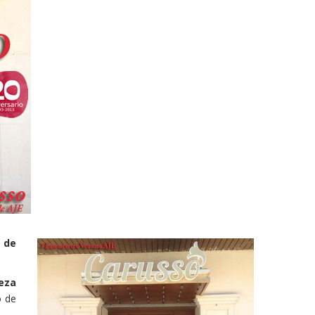
1 de
eza
o de