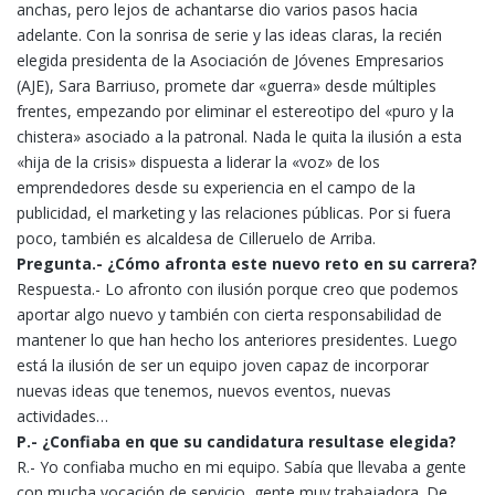
anchas, pero lejos de achantarse dio varios pasos hacia
adelante. Con la sonrisa de serie y las ideas claras, la recién
elegida presidenta de la Asociación de Jóvenes Empresarios
(AJE), Sara Barriuso, promete dar «guerra» desde múltiples
frentes, empezando por eliminar el estereotipo del «puro y la
chistera» asociado a la patronal. Nada le quita la ilusión a esta
«hija de la crisis» dispuesta a liderar la «voz» de los
emprendedores desde su experiencia en el campo de la
publicidad, el marketing y las relaciones públicas. Por si fuera
poco, también es alcaldesa de Cilleruelo de Arriba.
Pregunta.- ¿Cómo afronta este nuevo reto en su carrera?
Respuesta.- Lo afronto con ilusión porque creo que podemos
aportar algo nuevo y también con cierta responsabilidad de
mantener lo que han hecho los anteriores presidentes. Luego
está la ilusión de ser un equipo joven capaz de incorporar
nuevas ideas que tenemos, nuevos eventos, nuevas
actividades…
P.- ¿Confiaba en que su candidatura resultase elegida?
R.- Yo confiaba mucho en mi equipo. Sabía que llevaba a gente
con mucha vocación de servicio, gente muy trabajadora. De