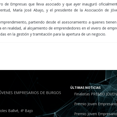
o de Empresas que lleva asociado y que ayer inauguró oficialment
entud, María José Abajo, y el presidente de la Asociación de Jóv
 emprendimiento, partiendo desde el asesoramiento a quienes tienen
rla en realidad, al alojamiento de emprendedores en el vivero de emp
as en la gestión y tramitación para la apertura de un negocio.
ÚLTIMAS NOTICIAS
JÓVENES EMPRESARIOS DE BURGOS
Finalistas PREMIO JOV
Premio Joven Empresari
les Ballvé, 4º Bajo
Premio Joven Empresari