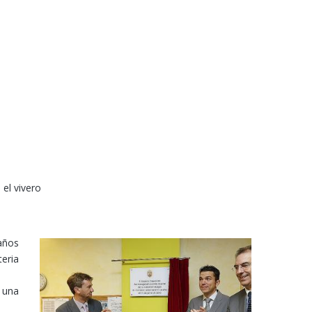
el vivero
años
teria
 una