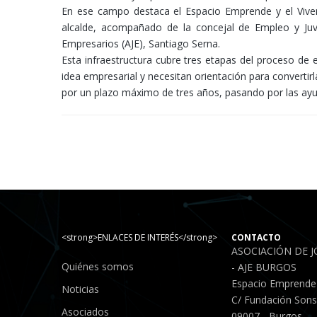
En ese campo destaca el Espacio Emprende y el Viver
alcalde, acompañado de la concejal de Empleo y Juv
Empresarios (AJE), Santiago Serna.
Esta infraestructura cubre tres etapas del proceso de
idea empresarial y necesitan orientación para converti
por un plazo máximo de tres años, pasando por las ayud
<strong>ENLACES DE INTERÉS</strong>
CONTACTO
ASOCIACIÓN DE 
Quiénes somos
- AJE BURGOS
Espacio Emprende
Noticias
C/ Fundación Sonso
Asociados
09007 - Burgos