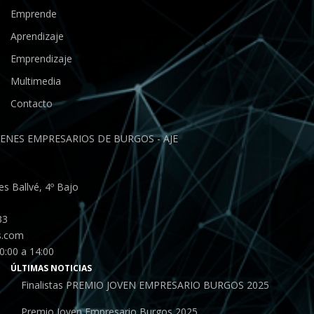
Emprende
Aprendizaje
Emprendizaje
Multimedia
Contacto
ENES EMPRESARIOS DE BURGOS - AJE
s Ballvé, 4º Bajo
33
s.com
0:00 a 14:00
ÚLTIMAS NOTICIAS
Finalistas PREMIO JOVEN EMPRESARIO BURGOS 2025
Premio Joven Empresario Burgos 2025