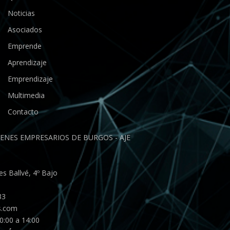
Noticias
Asociados
Emprende
Aprendizaje
Emprendizaje
Multimedia
Contacto
ENES EMPRESARIOS DE BURGOS - AJE
s Ballvé, 4º Bajo
33
s.com
0:00 a 14:00