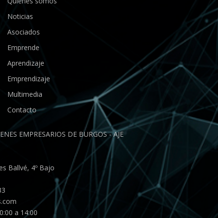
Quiénes somos
Noticias
Asociados
Emprende
Aprendizaje
Emprendizaje
Multimedia
Contacto
ENES EMPRESARIOS DE BURGOS - AJE
s Ballvé, 4º Bajo
33
s.com
0:00 a 14:00