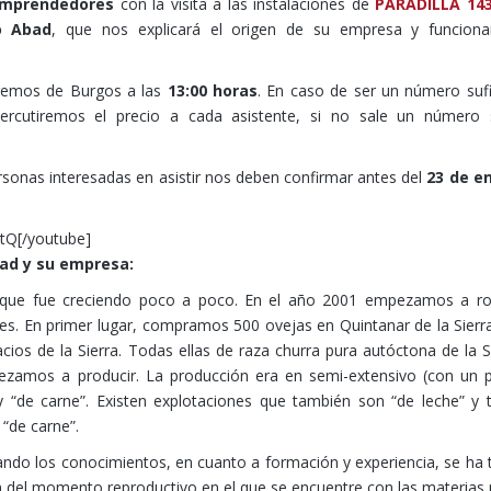
emprendedores
con la visita a las instalaciones de
PARADILLA 14
o Abad
, que nos explicará el origen de su empresa y funcion
remos de Burgos a las
13:00 horas
. En caso de ser un número sufi
rcutiremos el precio a cada asistente, si no sale un número s
rsonas interesadas en asistir nos deben confirmar antes del
23 de e
tQ[/youtube]
ad y su empresa:
lla que fue creciendo poco a poco. En el año 2001 empezamos a 
es. En primer lugar, compramos 500 ovejas en Quintanar de la Sierr
cios de la Sierra. Todas ellas de raza churra pura autóctona de la S
zamos a producir. La producción era en semi-extensivo (con un 
 “de carne”. Existen explotaciones que también son “de leche” y 
“de carne”.
ndo los conocimientos, en cuanto a formación y experiencia, se ha 
n del momento reproductivo en el que se encuentre con las materias