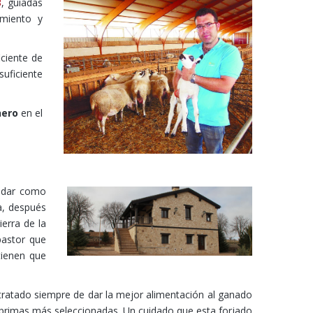
3
, guiadas
amiento y
ciente de
uficiente
nero
en el
rodar como
a, después
ierra de la
pastor que
tienen que
tratado siempre de dar la mejor alimentación al ganado
 primas más seleccionadas. Un cuidado que esta forjado