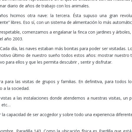
nar diario de años de trabajo con los animales.
ños hicimos otra nave: la tercera. Ésta supuso una gran revol
ente” libres. Eso sí, con un sistema de alimentación lo más automáti
respetable, comenzamos a engalanar la finca con jardines y árboles
el año 2003.
Cada día, las naves estaban más bonitas para poder ser visitadas. L
es motivo último de nuestro sueño todos estos años: mostrar nuestro 
 para ellos y que les permita descubrir , sentir y disfrutar.
para las visitas de grupos y familias. En definitiva, para todos l
io a la sociedad.
vistas a las instalaciones donde atendemos a nuestras visitas, un 
, etc…
r la capacidad de ser acogedor y sobre todo una experiencia diferent
mbre, Paradilla 143. Como la ubicación física es Pardilla que está