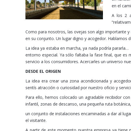
en el cami
A los 2 a
“relativam
Como para nosotros, las ovejas son algo importante y 
en su conjunto. Un lugar digno y acogedor. Hablamos d
La idea ya estaba en marcha, ya nada podría pararla… 
entorno especial. Ya sólo faltaba la fase final, que 
servicio a los consumidores. Acercarles un universo nuevo
DESDE EL ORIGEN
La idea era crear una zona acondicionada y acogedora 
sentís atracción o curiosidad por nuestro oficio y servic
Para ello, hemos colocado un agradable recibidor con 
infantil, zonas de descanso, una pequeña ruta botánica
un conjunto de instalaciones encaminadas a dar al luga
el visitante.
A partir de este momento nuestra empresa ya tiene no