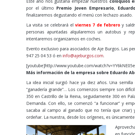
Este año nos gustaría empezar nuestros
coloquios 
por el último
Premio Joven Empresario
,
Eduard
finalizaremos degustando el menú con lechazo asado.
La visita se celebrará el
viernes 7 de febrero
y sald
personas apuntadas alquilaremos un autobus y repe
intentaremos organizarnos en coches.
Evento exclusivo para asociados de Aje Burgos. Las pe
947 25 04 53 ó en
info@ajeburgos.com
.
[youtube]http://www.youtube.com/watch?v=YY6kNE05e
Más información de la empresa sobre Eduardo Ab
La idea inicial surgió hace ya diez años. Una semi
“ganadería grande”… Los comienzos siempre son difícil
350 en Castrillo de la Reina, seguidamente 300 en Pala
Demanda. Con ello, se comenzó “a funcionar” y empe
sacaba al campo al ganado que no tenía que criar) y
ordeñar. La nuestra, desde los orígenes, es únicamente 
Aprovecha
en funció