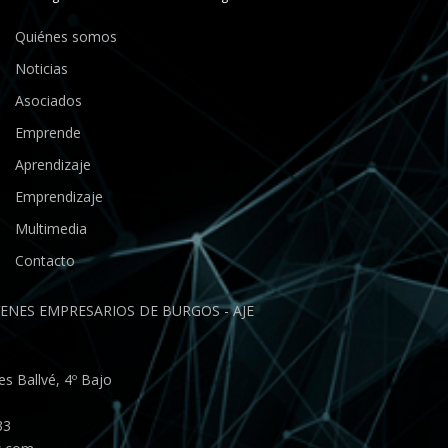
Quiénes somos
Noticias
Asociados
Emprende
Aprendizaje
Emprendizaje
Multimedia
Contacto
ENES EMPRESARIOS DE BURGOS - AJE
s Ballvé, 4º Bajo
33