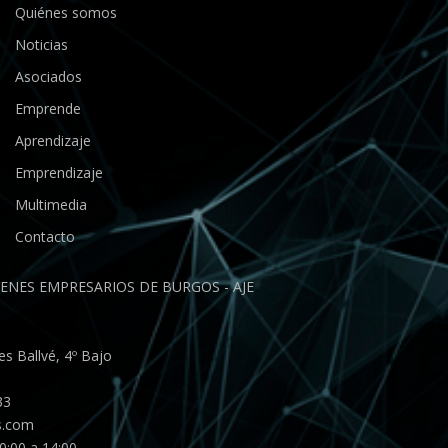
Quiénes somos
Noticias
Asociados
Emprende
Aprendizaje
Emprendizaje
Multimedia
Contacto
ENES EMPRESARIOS DE BURGOS - AJE
s Ballvé, 4º Bajo
33
s.com
0:00 a 14:00