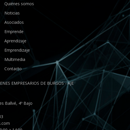
Quiénes somos
Noticias
Asociados
Emprende
Aprendizaje
Emprendizaje
Multimedia
Contacto
ENES EMPRESARIOS DE BURGOS - AJE
s Ballvé, 4º Bajo
33
s.com
0:00 a 14:00