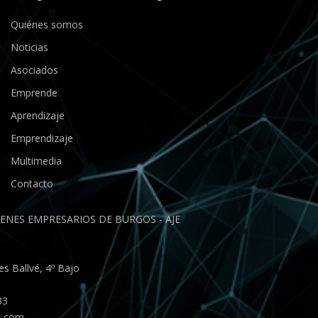
Quiénes somos
Noticias
Asociados
Emprende
Aprendizaje
Emprendizaje
Multimedia
Contacto
ENES EMPRESARIOS DE BURGOS - AJE
s Ballvé, 4º Bajo
33
s.com