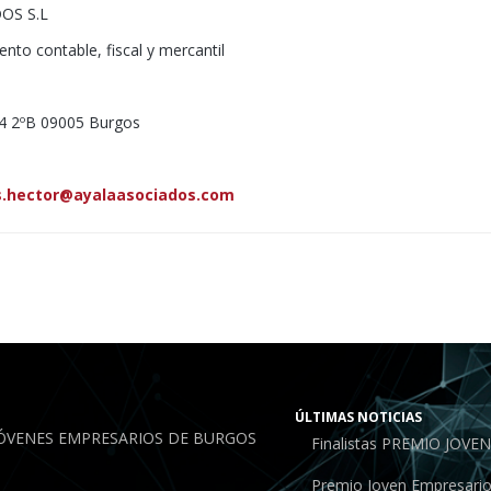
OS S.L
to contable, fiscal y mercantil
14 2ºB 09005 Burgos
s.hector@ayalaasociados.com
ÚLTIMAS NOTICIAS
JÓVENES EMPRESARIOS DE BURGOS
Finalistas PREMIO JOV
Premio Joven Empresari