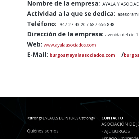
Nombre de la empresa:
AYALA Y ASOCIAD
Actividad a la que se dedica:
asesoramien
Teléfono:
947 27 43 20 / 687 656 848
Dirección de la empresa:
avenida del cid 
Web:
www.ayalaasociados.com
E-Mail:
/
burgos@ayalaasociados.com
burgo
<strong>ENLACES DE INTERÉS</strong>
CONTACTO
ASOCIACIÓN DE 
Quiénes somos
- AJE BURGOS
Espacio Emprende