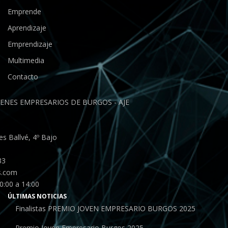
Emprende
Aprendizaje
Emprendizaje
Multimedia
Contacto
ENES EMPRESARIOS DE BURGOS - AJE
s Ballvé, 4º Bajo
33
s.com
0:00 a 14:00
ÚLTIMAS NOTICIAS
Finalistas PREMIO JOVEN EMPRESARIO BURGOS 2025
Premio Joven Empresario Burgos 2025