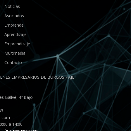
Noticias
Asociados
Emprende
Aprendizaje
Emprendizaje
Multimedia
Contacto
ENES EMPRESARIOS DE BURGOS - AJE
s Ballvé, 4º Bajo
33
s.com
0:00 a 14:00