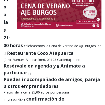
o
a
la
s
21:
00 horas
celebraremos la Cena de Verano de AJE Burgos, en
Restaurante Coco Atapuerca
el
(Ctra. Fuentes Blancas km6, 09193 Cardeñajimeno).
Resérvalo en agenda y ¡¡ Anímate a
participar ¡¡
Puedes ir acompañado de amigos, pareja
u otros emprendedores
Precio de la cena 25,00 euros por persona.
confirmación de
Imprescindible