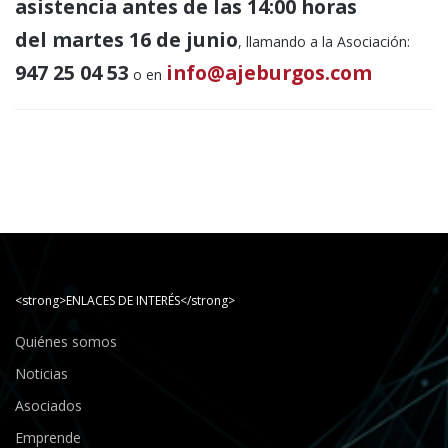
asistencia antes de las 14:00 horas
del martes 16 de junio
, llamando a la Asociación:
947 25 04 53
info@ajeburgos.com
o en
<strong>ENLACES DE INTERÉS</strong>
Quiénes somos
Noticias
Asociados
Emprende